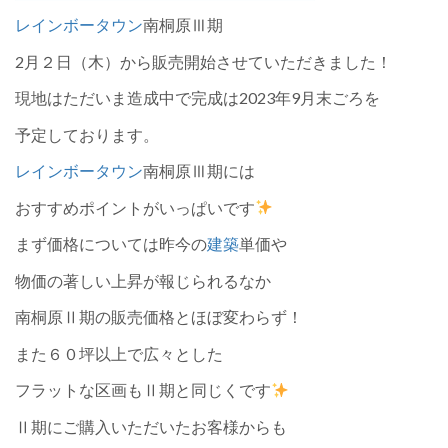
レインボータウン
南桐原Ⅲ期
2月２日（木）から販売開始させていただきました！
現地はただいま造成中で完成は2023年9月末ごろを
予定しております。
レインボータウン
南桐原Ⅲ期には
おすすめポイントがいっぱいです
まず価格については昨今の
建築
単価や
物価の著しい上昇が報じられるなか
南桐原Ⅱ期の販売価格とほぼ変わらず！
また６０坪以上で広々とした
フラットな区画もⅡ期と同じくです
Ⅱ期にご購入いただいたお客様からも