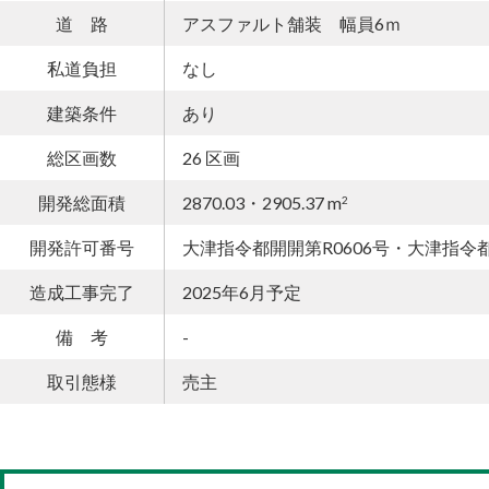
道 路
アスファルト舗装 幅員6ｍ
私道負担
なし
建築条件
あり
総区画数
26 区画
開発総面積
2870.03・2905.37 m
2
開発許可番号
大津指令都開開第R0606号・大津指令都
造成工事完了
2025年6月予定
備 考
-
取引態様
売主