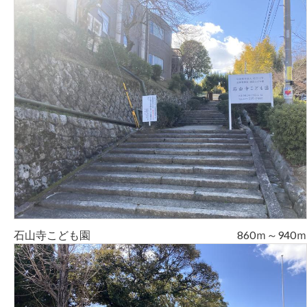
石山寺こども園
860ｍ～940ｍ