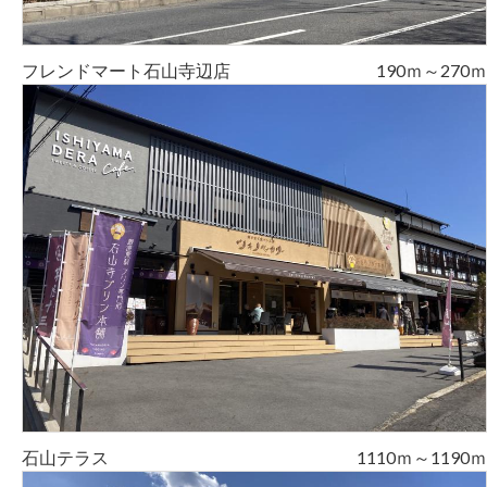
フレンドマート石山寺辺店
190ｍ～270ｍ
石山テラス
1110ｍ～1190ｍ