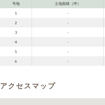
号地
土地面積（坪）
1
-
2
-
3
-
4
-
5
-
6
-
アクセスマップ