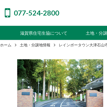
077-524-2800
滋賀県住宅生協について
土地・分
ホーム
土地・分譲地情報
レインボータウン大津石山