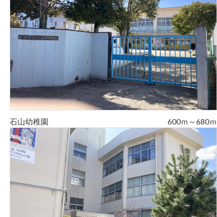
石山幼稚園
600ｍ～680ｍ